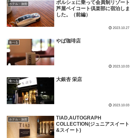
ポルシェに乗って会員制リゾート
ホテル・旅館
芦屋ベイコート倶楽部に宿泊しま
した。（前編）
2023.10.27
やば珈琲店
食べる
2023.10.03
大銀杏 栄店
食べる
2023.10.03
TIAD,AUTOGRAPH
ホテル・旅館
COLLECTION(ジュニアスイート
&スイート)