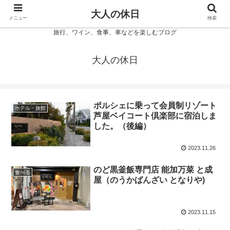
大人の休日
メニュー
検索
旅行、ワイン、食事、車などを楽しむブログ
大人の休日
ポルシェに乗って会員制リゾート
ホテル・旅館
芦屋ベイコート倶楽部に宿泊しま
した。（後編）
2023.11.26
のど黒釜飯専門店 能加万菜 と成
食べる
屋（のうかばんざい となりや)
2023.11.15