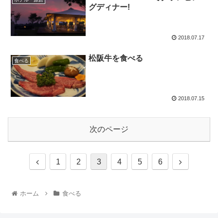
グディナー!
2018.07.17
松阪牛を食べる
食べる
2018.07.15
次のページ
1
2
3
4
5
6
ホーム
食べる