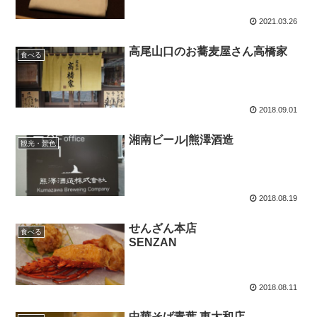
2021.03.26
高尾山口のお蕎麦屋さん高橋家
食べる
2018.09.01
湘南ビール|熊澤酒造
観光・景色
2018.08.19
せんざん本店
食べる
SENZAN
2018.08.11
中華そば青葉 東大和店